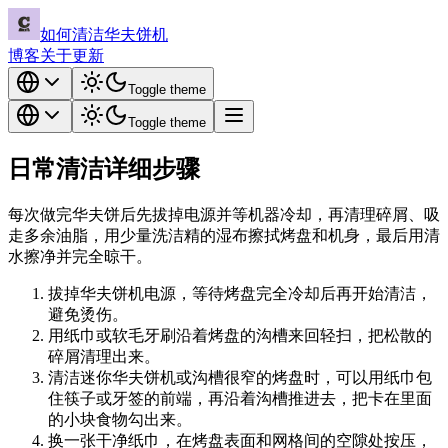
如何清洁华夫饼机
博客
关于
更新
Toggle theme
Toggle theme
日常清洁详细步骤
每次做完华夫饼后先拔掉电源并等机器冷却，再清理碎屑、吸
走多余油脂，用少量洗洁精的湿布擦拭烤盘和机身，最后用清
水擦净并完全晾干。
拔掉华夫饼机电源，等待烤盘完全冷却后再开始清洁，
避免烫伤。
用纸巾或软毛牙刷沿着烤盘的沟槽来回轻扫，把松散的
碎屑清理出来。
清洁迷你华夫饼机或沟槽很窄的烤盘时，可以用纸巾包
住筷子或牙签的前端，再沿着沟槽推进去，把卡在里面
的小块食物勾出来。
换一张干净纸巾，在烤盘表面和网格间的空隙处按压，